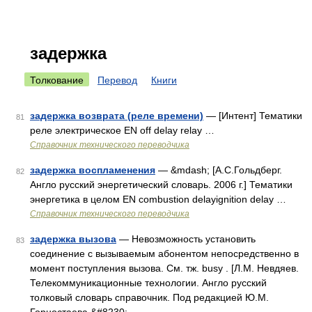
задержка
Толкование
Перевод
Книги
задержка возврата (реле времени)
— [Интент] Тематики
81
реле электрическое EN off delay relay …
Справочник технического переводчика
задержка воспламенения
— &mdash; [А.С.Гольдберг.
82
Англо русский энергетический словарь. 2006 г.] Тематики
энергетика в целом EN combustion delayignition delay …
Справочник технического переводчика
задержка вызова
— Невозможность установить
83
соединение с вызываемым абонентом непосредственно в
момент поступления вызова. См. тж. busy . [Л.М. Невдяев.
Телекоммуникационные технологии. Англо русский
толковый словарь справочник. Под редакцией Ю.М.