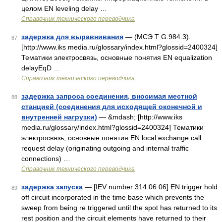
целом EN leveling delay …
Справочник технического переводчика
задержка для выравнивания
— (МСЭ Т G.984.3).
87
[http://www.iks media.ru/glossary/index.html?glossid=2400324]
Тематики электросвязь, основные понятия EN equalization
delayEqD …
Справочник технического переводчика
задержка запроса соединения, вносимая местной
88
станцией (соединения для исходящей оконечной и
внутренней нагрузки)
— &mdash; [http://www.iks
media.ru/glossary/index.html?glossid=2400324] Тематики
электросвязь, основные понятия EN local exchange call
request delay (originating outgoing and internal traffic
connections) …
Справочник технического переводчика
задержка запуска
— [IEV number 314 06 06] EN trigger hold
89
off circuit incorporated in the time base which prevents the
sweep from being re triggered until the spot has returned to its
rest position and the circuit elements have returned to their